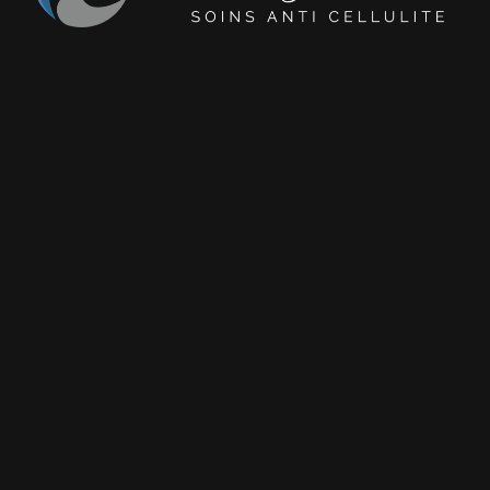
NY CENTER – MÉDECINE
ESTHÉTIQUE À ROUEN
Centre de médecine esthétique , le NY
Center propose une prise en charge
médicale spécialisée du visage, du corps et
du cuir chevelu.
Les consultations sont réalisées par des
médecins qualifiés, avec une approche