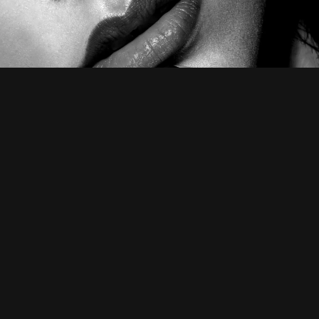
LIFTING MÉDIC
ROUEN :
RAJEUNISSEME
DU VISAGE SAN
CHIRURGIE
Traitement médical du relâc
cutané, réalisé par un médecin e
à Rouen