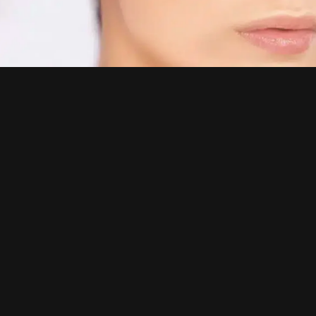
CORRECTION D
TEMPES CREUS
À ROUEN :
RAJEUNISSEME
DU REGARD ET
VISAGE
Les tempes creuses donnent rap
un air fatigué et durcissent les tra