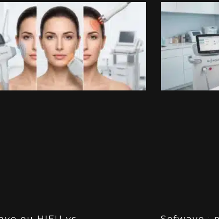
ave ou HIFU vs
Sofwave :