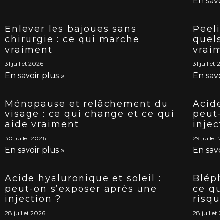
En savo
Enlever les bajoues sans
Peeli
chirurgie : ce qui marche
quel
vraiment
vrai
31 juillet 2026
31 juillet
En savoir plus »
En savo
Ménopause et relâchement du
Acid
visage : ce qui change et ce qui
peut
aide vraiment
injec
30 juillet 2026
29 juillet
En savoir plus »
En savo
Acide hyaluronique et soleil :
Bléph
peut-on s’exposer après une
ce qu
injection ?
risq
28 juillet 2026
28 juillet