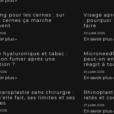
ir plus »
ng pour les cernes : sur
Visage apr
s cernes ça marche
: pourquoi 
ment
faire
 2026
30 juillet 2026
ir plus »
En savoir plus 
e hyaluronique et tabac :
Microneedl
-on fumer après une
peut-on en
tion ?
réagit à to
 2026
29 juillet 2026
ir plus »
En savoir plus 
aroplastie sans chirurgie :
Rhinoplast
’elle fait, ses limites et ses
ratés et c
ues
27 juillet 2026
 2026
En savoir plus 