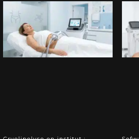
Cryolipolyse en institut :
Sofw