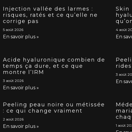
Injection vallée des larmes :
Skin
risques, ratés et ce qu’elle ne
hyal
corrige pas
qu’o
5 août 2026
4 août 2
En savoir plus »
En savo
Acide hyaluronique combien de
Peeli
temps ça dure, et ce que
ride
montre l’IRM
3 août 2
3 août 2026
En savo
En savoir plus »
Peeling peau noire ou métissée
Méde
: ce qui change vraiment
mari
chaq
2 août 2026
1 août 2
En savoir plus »