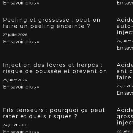
En savoir plus »
En savo
Peeling et grossesse : peut-on
Acid
faire un peeling enceinte ?
auto
injec
27 juillet 2026
26 juillet
En savoir plus »
En savo
Injection des lèvres et herpès :
Acid
risque de poussée et prévention
anti
faire
25 juillet 2026
25 juillet
En savoir plus »
En savo
Fils tenseurs : pourquoi ça peut
Acid
rater et quels risques ?
gross
injec
24 juillet 2026
22 juillet
En savoir plus »