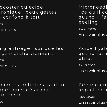
 booster ou acide
Microneedl
uronique : deux gestes
: ce qu’il 
n confond à tort
quand il fa
peeling
026
4 août 2026
ir plus »
En savoir plus 
ng anti-âge : sur quelles
Acide hyal
s ça marche vraiment
quand les 
utiles
026
2 août 2026
ir plus »
En savoir plus 
cine esthétique avant un
Peeling ou
age : quel délai pour
lequel cho
ue geste
1 août 2026
026
En savoir plus 