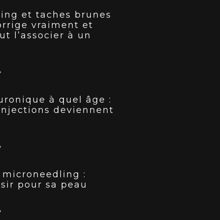
ing et taches brunes
corrige vraiment et
ut l’associer à un
»
uronique à quel âge :
injections deviennent
»
 microneedling :
isir pour sa peau
»