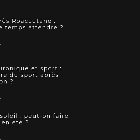
rès Roaccutane :
e temps attendre ?
»
uronique et sport :
ire du sport après
ion ?
»
soleil : peut-on faire
 en été ?
»