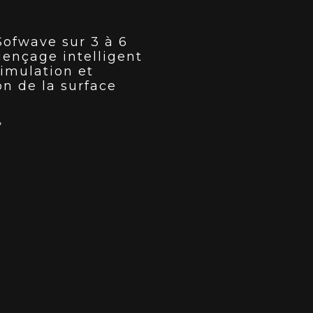
Sofwave sur 3 à 6
uençage intelligent
timulation et
on de la surface
»