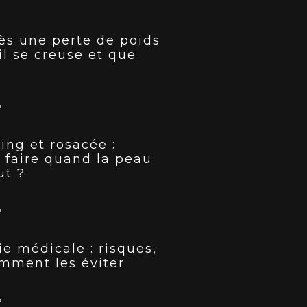
ès une perte de poids
il se creuse et que
»
ing et rosacée :
 faire quand la peau
ut ?
»
ie médicale : risques,
omment les éviter
»