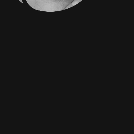
SOINS DU VISA
ROUEN – VOTR
PEAU
RAYONNANTE
TOUTE L’ANNÉ
Les
soins du visage
modernes re
sur une alliance de
cosmétologie