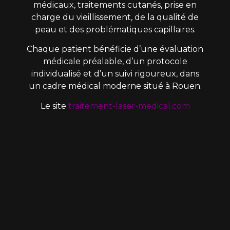
médicaux, traitements cutanés, prise en
charge du vieillissement, de la qualité de
peau et des problématiques capillaires.
Chaque patient bénéficie d’une évaluation
médicale préalable, d’un protocole
individualisé et d’un suivi rigoureux, dans
un cadre médical moderne situé à Rouen.
Le site
traitement-laser-medical.com
constitue la division spécialisée en laser
médical du
NY Center
, centre de médecine
esthétique situé à Rouen.
NY Center – Médecine esthétique à Rouen
6 place de la République
76000 Rouen
France
📞 02 35 89 29 53