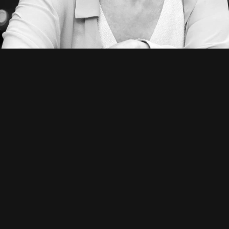
PEELING DU
VISAGE À ROUE
RÉVÉLEZ UNE
PEAU NEUVE E
ÉCLATANTE
Au NY Center à Rouen, le
peeling
visage
est une
exfoliation chim
contrôlée et réalisée par un méde