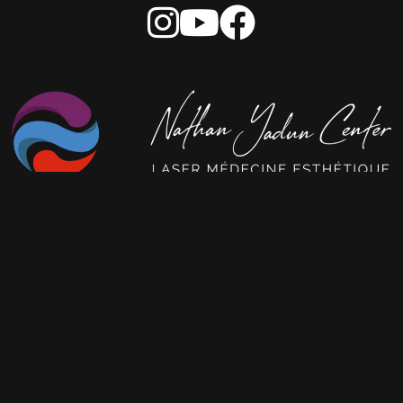
Les soins les plus pratiqués :
Détatouage laser
Épilation laser
Injections acide hyaluronique
Greffe de cheveux